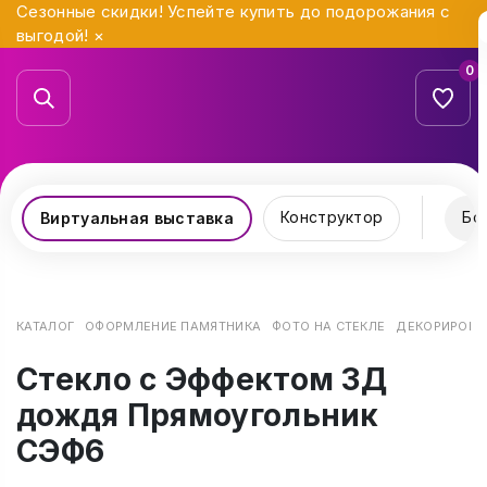
Сезонные скидки! Успейте купить до подорожания с
выгодой!
×
0
Конструктор
Бо
Виртуальная выставка
КАТАЛОГ
ОФОРМЛЕНИЕ ПАМЯТНИКА
ФОТО НА СТЕКЛЕ
ДЕКОРИРОВАН
Стекло с Эффектом 3Д
дождя Прямоугольник
СЭФ6