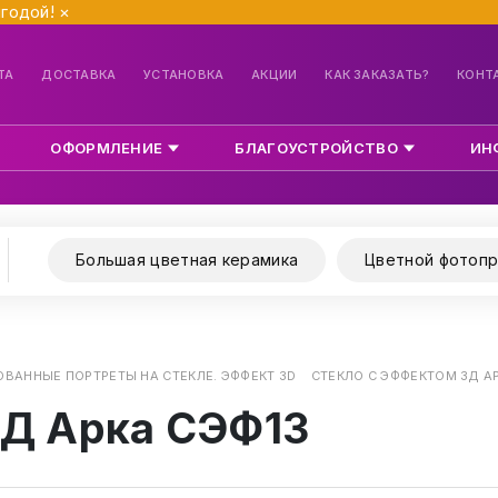
ыгодой!
×
ТА
ДОСТАВКА
УСТАНОВКА
АКЦИИ
КАК ЗАКАЗАТЬ?
КОНТ
ОФОРМЛЕНИЕ
БЛАГОУСТРОЙСТВО
ИН
Большая цветная керамика
Цветной фотопр
ВАННЫЕ ПОРТРЕТЫ НА СТЕКЛЕ. ЭФФЕКТ 3D
СТЕКЛО С ЭФФЕКТОМ 3Д А
3Д Арка СЭФ13