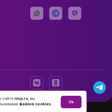
е сайта
nisp.ru
, вы
Ok
льзование
файлов cookies
.