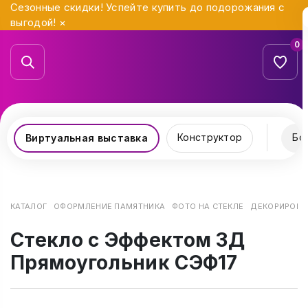
Сезонные скидки! Успейте купить до подорожания с
выгодой!
×
0
Конструктор
Бо
Виртуальная выставка
КАТАЛОГ
ОФОРМЛЕНИЕ ПАМЯТНИКА
ФОТО НА СТЕКЛЕ
ДЕКОРИРОВАН
Стекло с Эффектом 3Д
Прямоугольник СЭФ17