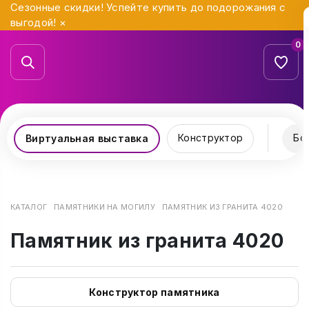
Сезонные скидки! Успейте купить до подорожания с
выгодой!
×
0
Конструктор
Бо
Виртуальная выставка
КАТАЛОГ
ПАМЯТНИКИ НА МОГИЛУ
ПАМЯТНИК ИЗ ГРАНИТА 4020
Памятник из гранита 4020
Конструктор памятника