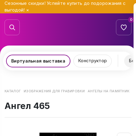
Сезонные скидки! Успейте купить до подорожания с
выгодой!
×
0
Конструктор
Бо
Виртуальная выставка
КАТАЛОГ
ИЗОБРАЖЕНИЯ ДЛЯ ГРАВИРОВКИ
АНГЕЛЫ НА ПАМЯТНИК
А
Ангел 465