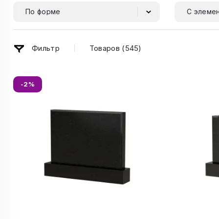
По форме
С элеме
Фильтр
Товаров (
545
)
-2%