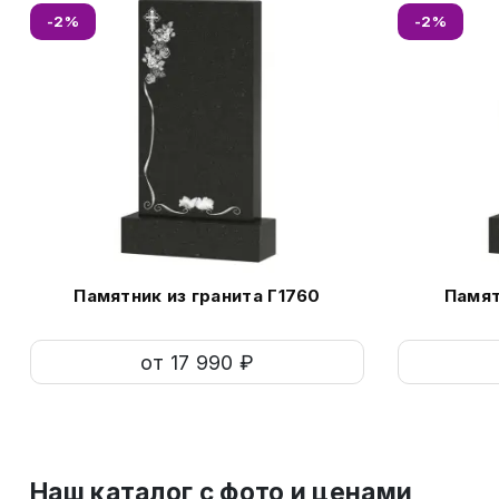
-2%
-2%
Памятник из гранита Г1760
Памят
от 17 990 ₽
Наш каталог c фото и ценами