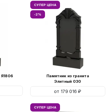
СУПЕР ЦЕНА
-2%
Г
ветного фото на памятник
м
 Я1806
Памятник из гранита
Элитный 030
ения фото на памятники
Св
от 179 016 ₽
СУПЕР ЦЕНА