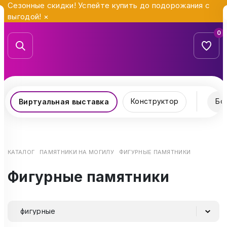
Сезонные скидки! Успейте купить до подорожания с
выгодой!
×
0
Конструктор
Бо
Виртуальная выставка
КАТАЛОГ
ПАМЯТНИКИ НА МОГИЛУ
ФИГУРНЫЕ ПАМЯТНИКИ
Фигурные памятники
фигурные