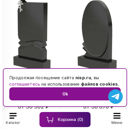
Продолжая посещение сайта
nisp.ru
, вы
Памятник из
Памятник из
соглашаетесь
на использование
файлов cookies
.
гранита 0931
гранита 0935
Ok
от 36 502 ₽
от 38 870 ₽
Корзина (
0
)
Каталог
Меню