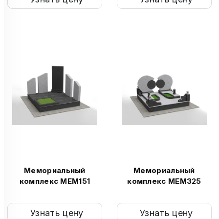
Мемориальный
Мемориальный
комплекс МЕМ151
комплекс МЕМ325
Узнать цену
Узнать цену