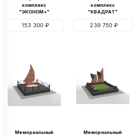
комплекс
комплекс
"ЭКОНОМ+"
"КВАДРАТ"
МЕМ038
МЕМ041
153 300 ₽
239 750 ₽
Мемориальный
Мемориальный