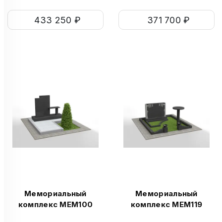
433 250 ₽
371 700 ₽
Мемориальный
Мемориальный
комплекс МЕМ100
комплекс МЕМ119