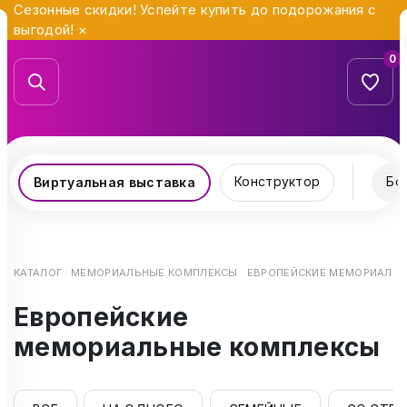
Сезонные скидки! Успейте купить до подорожания с
выгодой!
×
0
Конструктор
Бо
Виртуальная выставка
КАТАЛОГ
МЕМОРИАЛЬНЫЕ КОМПЛЕКСЫ
ЕВРОПЕЙСКИЕ МЕМОРИАЛЬ
Европейские
мемориальные комплексы