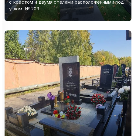
с крестом и двумя стелами расположенными под
углом. № 203