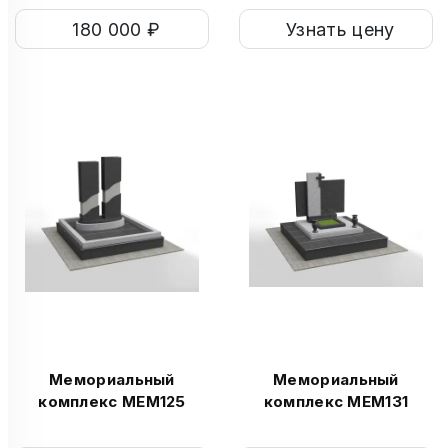
180 000 ₽
Узнать цену
Мемориальный
Мемориальный
комплекс МЕМ125
комплекс МЕМ131