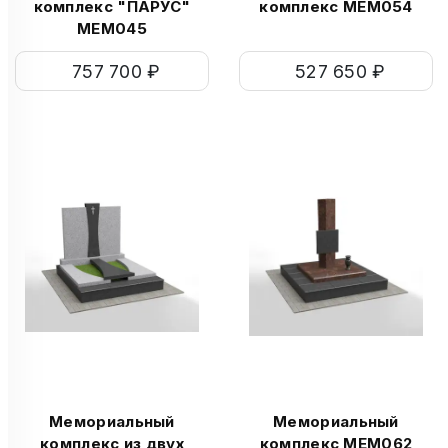
комплекс "ПАРУС"
комплекс МЕМ054
МЕМ045
757 700 ₽
527 650 ₽
Мемориальный
Мемориальный
комплекс из двух
комплекс МЕМ062