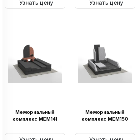
Узнать цену
Узнать цену
Мемориальный
Мемориальный
комплекс МЕМ141
комплекс МЕМ150
Узнать цену
Узнать цену