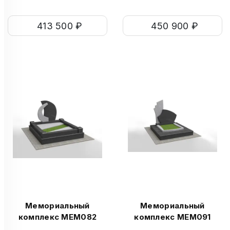
413 500 ₽
450 900 ₽
Мемориальный
Мемориальный
комплекс МЕМ082
комплекс МЕМ091