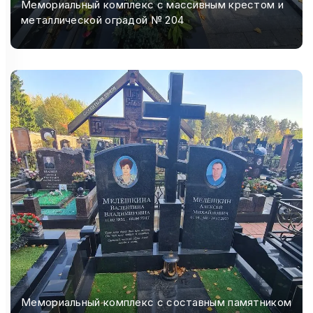
Мемориальный комплекс с массивным крестом и
металлической оградой № 204
Мемориальный комплекс с составным памятником