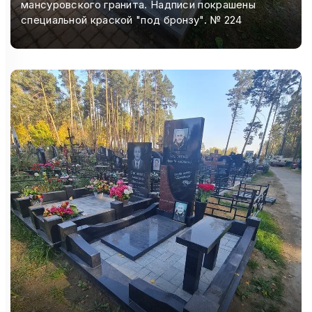
мансуровского гранита. Надписи покрашены
специальной краской "под бронзу". № 224