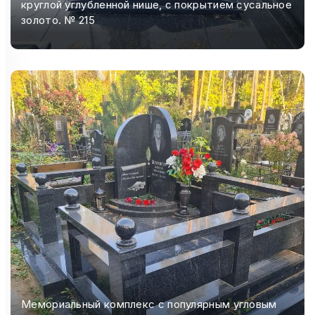
круглой углубленной нише, с покрытием сусальное
золото. № 215
Мемориальный комплекс с популярным угловым