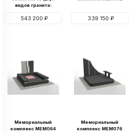
видов гранита:
мансуровского и
543 200 ₽
339 150 ₽
габбро-диабаз
МЕМ060
Мемориальный
Мемориальный
комплекс МЕМ064
комплекс МЕМ076