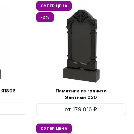
СУПЕР ЦЕНА
-2%
Г
ветного фото на памятник
м
 Я1806
Памятник из гранита
Элитный 030
ения фото на памятники
Св
от 179 016 ₽
СУПЕР ЦЕНА