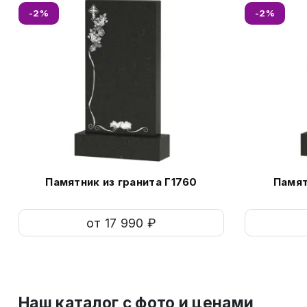
-2%
-2%
Памятник из гранита Г1760
Памят
от 17 990 ₽
Наш каталог c фото и ценами