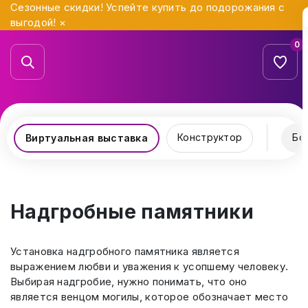
Сезонные скидки! Успейте купить до подорожания с
выгодой!
×
0
Конструктор
Бо
Виртуальная выставка
Надгробные памятники
Установка надгробного памятника является
выражением любви и уважения к усопшему человеку.
Выбирая надгробие, нужно понимать, что оно
является венцом могилы, которое обозначает место