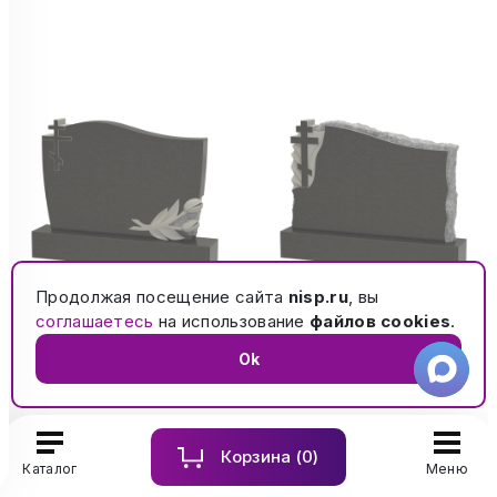
Продолжая посещение сайта
nisp.ru
, вы
соглашаетесь
на использование
файлов cookies
.
Памятник из
Памятник из
Ok
гранита 4225
гранита 4227
от 50 156 ₽
от 52 376 ₽
Корзина (
0
)
Каталог
Меню