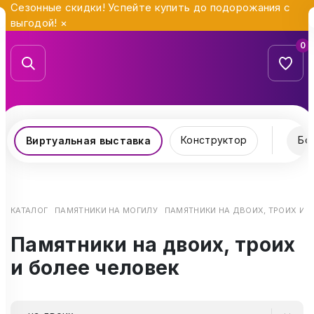
Сезонные скидки! Успейте купить до подорожания с
выгодой!
×
0
Конструктор
Бо
Виртуальная выставка
КАТАЛОГ
ПАМЯТНИКИ НА МОГИЛУ
ПАМЯТНИКИ НА ДВОИХ, ТРОИХ И 
Памятники на двоих, троих
и более человек