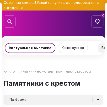
Сезонные скидки! Успейте купить до подорожания с
выгодой!
×
0
Конструктор
Бо
Виртуальная выставка
КАТАЛОГ
ПАМЯТНИКИ НА МОГИЛУ
ПАМЯТНИКИ С КРЕСТОМ
Памятники с крестом
По форме