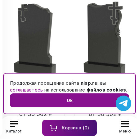
Продолжая посещение сайта
nisp.ru
, вы
Памятник из
Памятник из
соглашаетесь
на использование
файлов cookies
.
гранита 1204
гранита 1205
Ok
от 36 502 ₽
от 36 502 ₽
Корзина (
0
)
Каталог
Меню