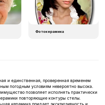
Фотокерамика
ная и единственная, проверенная временем
чным погодным условиям невероятно высока.
имущество позволяет исполнять практически
керамики повторяющие контуры стелы.
ьшая керамика придает эксклюзивность и