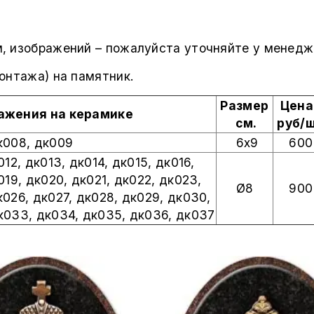
м, изображений – пожалуйста уточняйте у менедж
монтажа) на памятник.
Размер
Цена
ажения на керамике
см.
руб/
к008, дк009
6х9
600
012, дк013, дк014, дк015, дк016,
019, дк020, дк021, дк022, дк023,
Ø8
900
к026, дк027, дк028, дк029, дк030,
дк033,
дк034, дк035, дк036, дк037