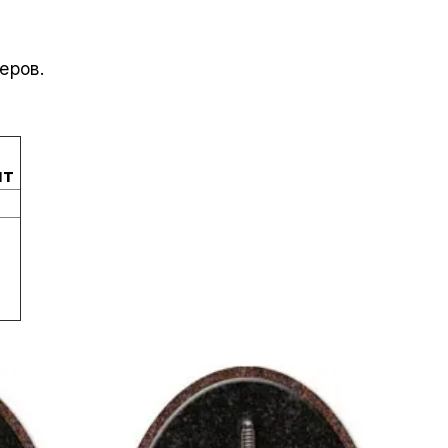
еров.
шт