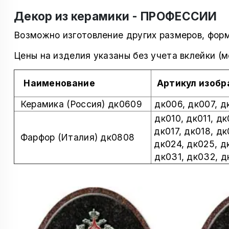
Декор из керамики - ПРОФЕССИИ
Возможно изготовление других размеров, фор
Цены на изделия указаны без учета вклейки (
Наименование
Артикул изобр
Керамика (Россия) дк0609
дк006, дк007, д
дк
010, дк011, дк
дк017,
дк018, дк
Фарфор (Италия) дк0808
дк024, дк025,
д
дк031, дк032, 