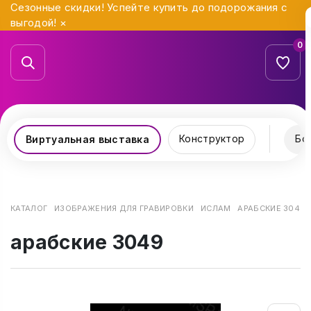
Сезонные скидки! Успейте купить до подорожания с
выгодой!
×
0
Конструктор
Бо
Виртуальная выставка
КАТАЛОГ
ИЗОБРАЖЕНИЯ ДЛЯ ГРАВИРОВКИ
ИСЛАМ
АРАБСКИЕ 3049
арабские 3049