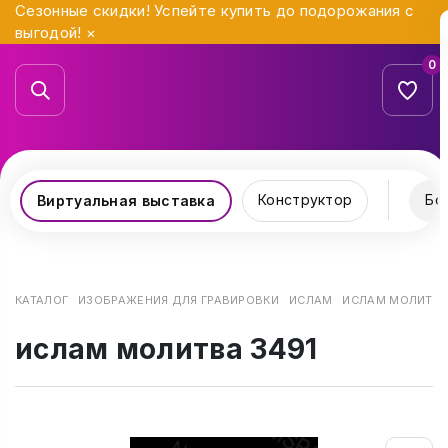
Сезонные скидки! Успейте купить до подорожания с
выгодой!
×
0
Конструктор
Бо
Виртуальная выставка
КАТАЛОГ
ИЗОБРАЖЕНИЯ ДЛЯ ГРАВИРОВКИ
ИСЛАМ
ИСЛАМ МОЛИТВА
ислам молитва 3491