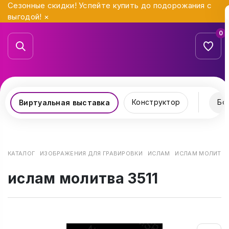
Сезонные скидки! Успейте купить до подорожания с
выгодой!
×
0
Конструктор
Бо
Виртуальная выставка
КАТАЛОГ
ИЗОБРАЖЕНИЯ ДЛЯ ГРАВИРОВКИ
ИСЛАМ
ИСЛАМ МОЛИТВА 
ислам молитва 3511