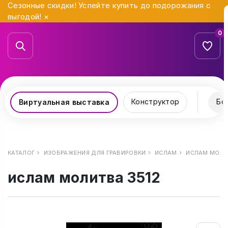
Сезонные скидки! Успейте купить до подорожания с
выгодой!
×
0
Конструктор
Бо
Виртуальная выставка
КАТАЛОГ
ИЗОБРАЖЕНИЯ ДЛЯ ГРАВИРОВКИ
ИСЛАМ
ИСЛАМ МОЛИ
ислам молитва 3512