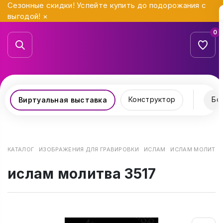
Сезонные скидки! Успейте купить до подорожания с
выгодой!
×
0
Конструктор
Бо
Виртуальная выставка
КАТАЛОГ
ИЗОБРАЖЕНИЯ ДЛЯ ГРАВИРОВКИ
ИСЛАМ
ИСЛАМ МОЛИТВА 
ислам молитва 3517