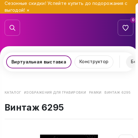
Сезонные скидки! Успейте купить до подорожания с
выгодой!
×
0
Конструктор
Бо
Виртуальная выставка
КАТАЛОГ
ИЗОБРАЖЕНИЯ ДЛЯ ГРАВИРОВКИ
РАМКИ
ВИНТАЖ 6295
Винтаж 6295