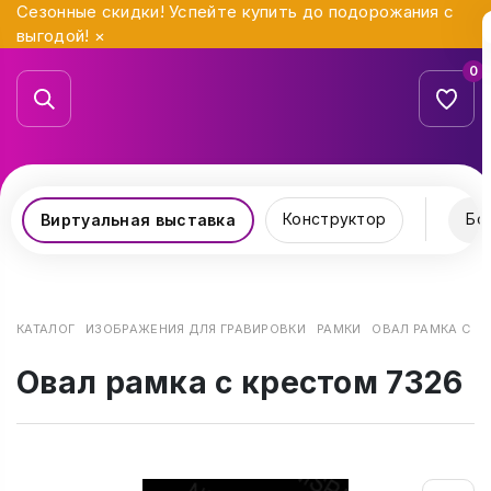
Сезонные скидки! Успейте купить до подорожания с
выгодой!
×
0
Конструктор
Бо
Виртуальная выставка
КАТАЛОГ
ИЗОБРАЖЕНИЯ ДЛЯ ГРАВИРОВКИ
РАМКИ
ОВАЛ РАМКА С К
Овал рамка с крестом 7326