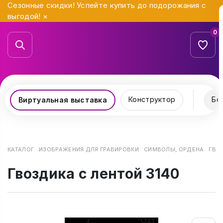
Сезонные скидки! Успейте купить до подорожания с
выгодой!
×
0
Конструктор
Бо
Виртуальная выставка
КАТАЛОГ
ИЗОБРАЖЕНИЯ ДЛЯ ГРАВИРОВКИ
СИМВОЛЫ, ОРДЕНА
ГВО
Гвоздика с лентой 3140