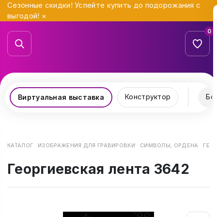
Сезонные скидки! Успейте купить до подорожания с
выгодой!
×
0
Конструктор
Бо
Виртуальная выставка
КАТАЛОГ
ИЗОБРАЖЕНИЯ ДЛЯ ГРАВИРОВКИ
СИМВОЛЫ, ОРДЕНА
ГЕО
Георгиевская лента 3642