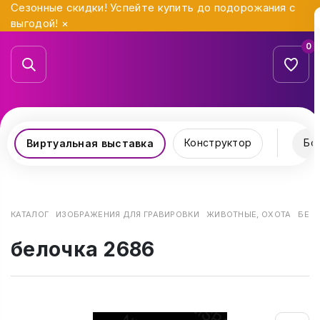
Сезонные скидки! Успейте купить до подорожания с
выгодой!
×
0
Конструктор
Бо
Виртуальная выставка
КАТАЛОГ
ИЗОБРАЖЕНИЯ ДЛЯ ГРАВИРОВКИ
ЖИВОТНЫЕ, ОХОТА
БЕЛ
белочка 2686