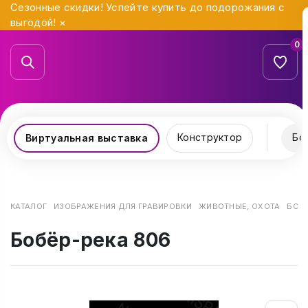
Сезонные скидки! Успейте купить до подорожания с
выгодой!
×
0
Конструктор
Бо
Виртуальная выставка
КАТАЛОГ
ИЗОБРАЖЕНИЯ ДЛЯ ГРАВИРОВКИ
ЖИВОТНЫЕ, ОХОТА
БОБЁ
Бобёр-река 806