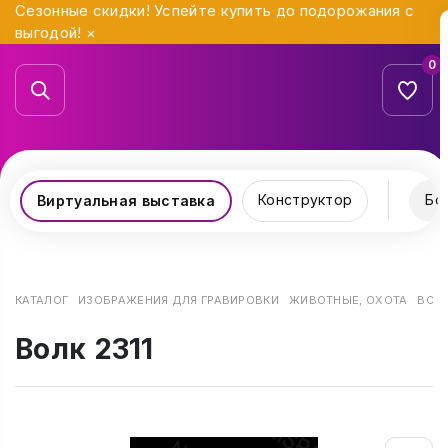
Сезонные скидки! Успейте купить до подорожания с
выгодой!
×
0
Конструктор
Бо
Виртуальная выставка
КАТАЛОГ
ИЗОБРАЖЕНИЯ ДЛЯ ГРАВИРОВКИ
ЖИВОТНЫЕ, ОХОТА
ВОЛК
Волк 2311