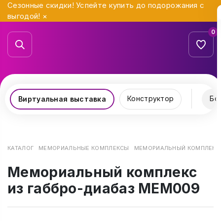
Сезонные скидки! Успейте купить до подорожания с
выгодой!
×
0
Конструктор
Бо
Виртуальная выставка
КАТАЛОГ
МЕМОРИАЛЬНЫЕ КОМПЛЕКСЫ
МЕМОРИАЛЬНЫЙ КОМПЛЕКС 
Мемориальный комплекс
из габбро-диабаз МЕМ009