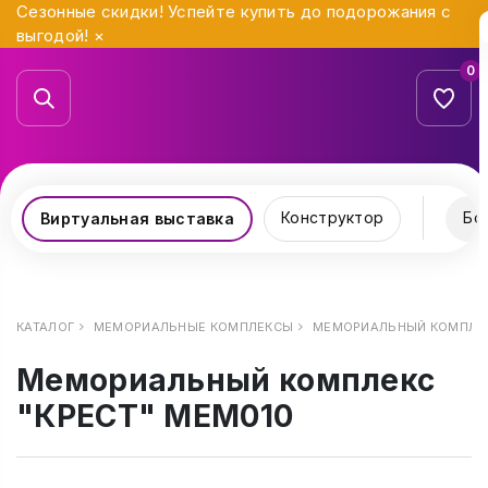
Сезонные скидки! Успейте купить до подорожания с
выгодой!
×
0
Конструктор
Бо
Виртуальная выставка
КАТАЛОГ
МЕМОРИАЛЬНЫЕ КОМПЛЕКСЫ
МЕМОРИАЛЬНЫЙ КОМПЛЕК
Мемориальный комплекс
"КРЕСТ" МЕМ010