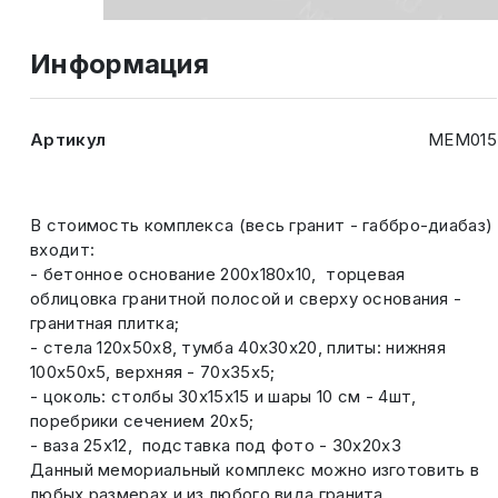
Информация
Артикул
МЕМ015
В стоимость комплекса (весь гранит - габбро-диабаз)
входит:
- бетонное основание 200х180х10, торцевая
облицовка гранитной полосой и сверху основания -
гранитная плитка;
- стела 120х50х8, тумба 40х30х20, плиты: нижняя
100х50х5, верхняя - 70х35х5;
- цоколь: столбы 30х15х15 и шары 10 см - 4шт,
поребрики сечением 20х5;
- ваза 25х12, подставка под фото - 30х20х3
Данный мемориальный комплекс можно изготовить в
любых размерах и из любого вида гранита.