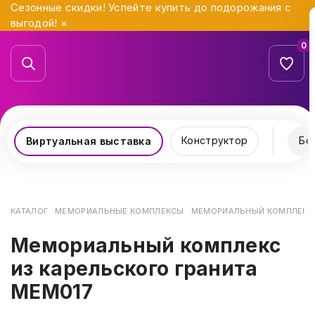
Сезонные скидки! Успейте купить до подорожания с
выгодой!
×
0
Конструктор
Бо
Виртуальная выставка
КАТАЛОГ
МЕМОРИАЛЬНЫЕ КОМПЛЕКСЫ
МЕМОРИАЛЬНЫЙ КОМПЛЕКС И
Мемориальный комплекс
из карельского гранита
МЕМ017