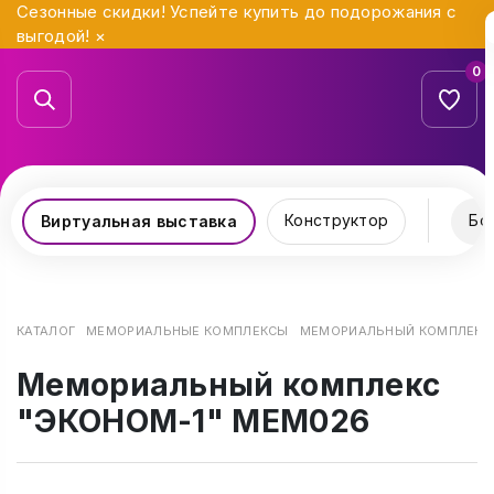
Сезонные скидки! Успейте купить до подорожания с
выгодой!
×
0
Конструктор
Бо
Виртуальная выставка
КАТАЛОГ
МЕМОРИАЛЬНЫЕ КОМПЛЕКСЫ
МЕМОРИАЛЬНЫЙ КОМПЛЕКС 
Мемориальный комплекс
"ЭКОНОМ-1" МЕМ026