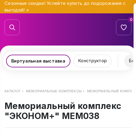
Сезонные скидки! Успейте купить до подорожания с
выгодой!
×
0
Конструктор
Бо
Виртуальная выставка
КАТАЛОГ
МЕМОРИАЛЬНЫЕ КОМПЛЕКСЫ
МЕМОРИАЛЬНЫЙ КОМПЛЕК
Мемориальный комплекс
"ЭКОНОМ+" МЕМ038