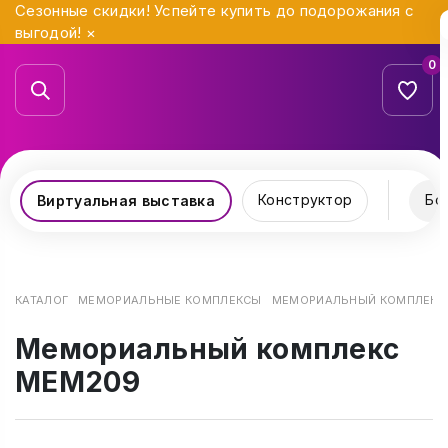
Сезонные скидки! Успейте купить до подорожания с
выгодой!
×
0
Конструктор
Бо
Виртуальная выставка
КАТАЛОГ
МЕМОРИАЛЬНЫЕ КОМПЛЕКСЫ
МЕМОРИАЛЬНЫЙ КОМПЛЕКС
Мемориальный комплекс
МЕМ209