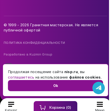
© 1999 - 2026 Гранитная мастерская. Не является
публичной офертой
ПОЛИТИКА КОНФИДЕНЦИАЛЬНОСТИ
Разработано в
Kuzmin Group
Продолжая посещение сайта
nisp.ru
, вы
соглашаетесь
на использование
файлов cookies
.
Ok
Корзина (
0
)
Купить и заказать памятник на могилу в Москве и МО
Каталог
Меню