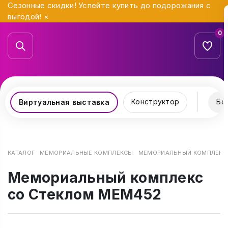
Сезонные скидки! Успейте купить до подорожания с
выгодой!
×
0
Конструктор
Бо
Виртуальная выставка
КАТАЛОГ
МЕМОРИАЛЬНЫЕ КОМПЛЕКСЫ
МЕМОРИАЛЬНЫЙ КОМПЛЕКС 
Мемориальный комплекс
со Стеклом МЕМ452