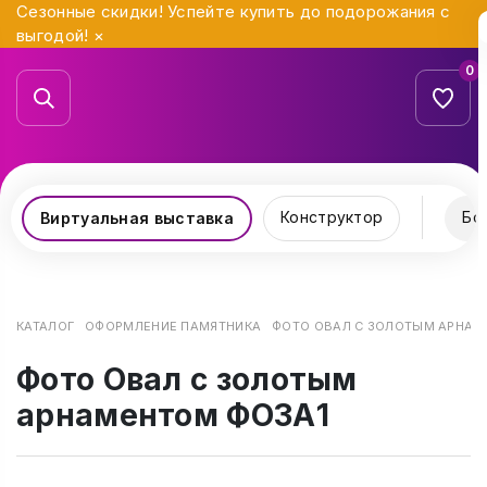
Сезонные скидки! Успейте купить до подорожания с
выгодой!
×
0
Конструктор
Бо
Виртуальная выставка
КАТАЛОГ
ОФОРМЛЕНИЕ ПАМЯТНИКА
ФОТО ОВАЛ С ЗОЛОТЫМ АРНАМ
Фото Овал с золотым
арнаментом ФОЗА1