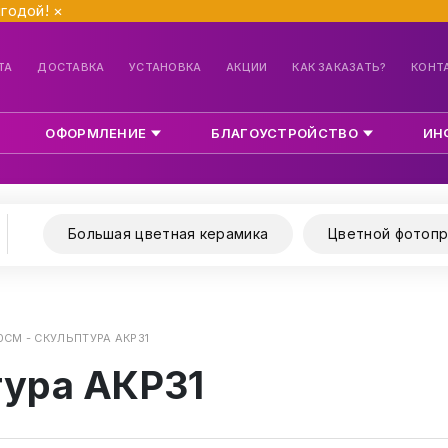
ыгодой!
×
ТА
ДОСТАВКА
УСТАНОВКА
АКЦИИ
КАК ЗАКАЗАТЬ?
КОНТ
ОФОРМЛЕНИЕ
БЛАГОУСТРОЙСТВО
ИН
Большая цветная керамика
Цветной фотопр
0СМ - СКУЛЬПТУРА АКР31
тура АКР31