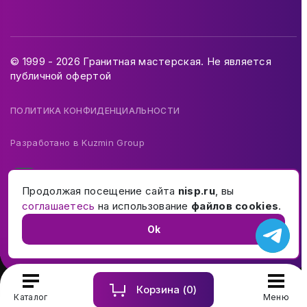
© 1999 - 2026 Гранитная мастерская. Не является
публичной офертой
ПОЛИТИКА КОНФИДЕНЦИАЛЬНОСТИ
Разработано в
Kuzmin Group
Продолжая посещение сайта
nisp.ru
, вы
соглашаетесь
на использование
файлов cookies
.
Ok
Корзина (
0
)
Купить и заказать памятник на могилу в Москве и МО
Каталог
Меню