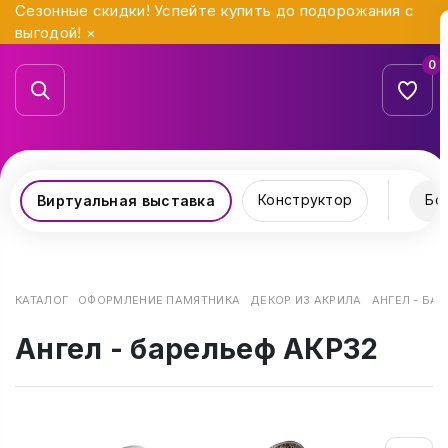
Сезонные скидки! Успейте купить до подорожания с
выгодой!
×
0
Конструктор
Бо
Виртуальная выставка
КАТАЛОГ
ОФОРМЛЕНИЕ ПАМЯТНИКА
ДЕКОР ИЗ АКРИЛА
АНГЕЛ - БА
Ангел - барельеф АКР32