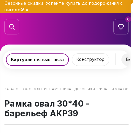
Сезонные скидки! Успейте купить до подорожания с
выгодой!
×
0
Конструктор
Бо
Виртуальная выставка
КАТАЛОГ
ОФОРМЛЕНИЕ ПАМЯТНИКА
ДЕКОР ИЗ АКРИЛА
РАМКА ОВАЛ
Рамка овал 30*40 -
барельеф АКР39