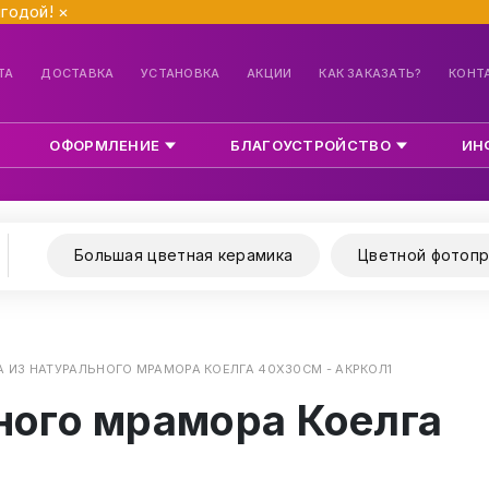
ыгодой!
×
ТА
ДОСТАВКА
УСТАНОВКА
АКЦИИ
КАК ЗАКАЗАТЬ?
КОНТ
ОФОРМЛЕНИЕ
БЛАГОУСТРОЙСТВО
ИН
Большая цветная керамика
Цветной фотопр
 ИЗ НАТУРАЛЬНОГО МРАМОРА КОЕЛГА 40Х30СМ - АКРКОЛ1
ного мрамора Коелга