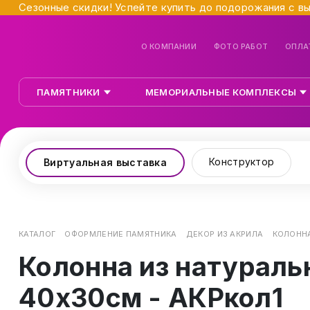
Сезонные скидки! Успейте купить до подорожания с в
О КОМПАНИИ
ФОТО РАБОТ
ОПЛА
ПАМЯТНИКИ
МЕМОРИАЛЬНЫЕ КОМПЛЕКСЫ
Конструктор
Виртуальная выставка
КАТАЛОГ
ОФОРМЛЕНИЕ ПАМЯТНИКА
ДЕКОР ИЗ АКРИЛА
КОЛОННА
Колонна из натураль
40х30см - АКРкол1