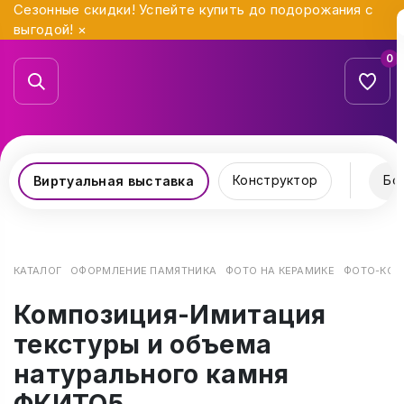
Сезонные скидки! Успейте купить до подорожания с
выгодой!
×
0
Конструктор
Бо
Виртуальная выставка
КАТАЛОГ
ОФОРМЛЕНИЕ ПАМЯТНИКА
ФОТО НА КЕРАМИКЕ
ФОТО-КОМ
Композиция-Имитация
текстуры и объема
натурального камня