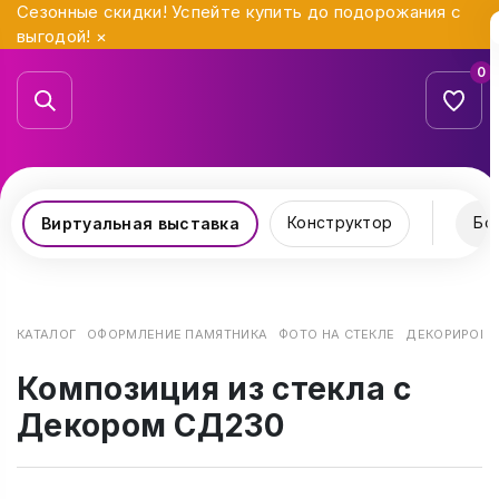
Сезонные скидки! Успейте купить до подорожания с
выгодой!
×
0
Конструктор
Бо
Виртуальная выставка
КАТАЛОГ
ОФОРМЛЕНИЕ ПАМЯТНИКА
ФОТО НА СТЕКЛЕ
ДЕКОРИРОВАН
Композиция из стекла с
Декором СД230