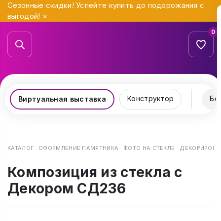
Сезонные скидки! Успейте купить до подорожания с
выгодой!
×
0
Конструктор
Бо
Виртуальная выставка
КАТАЛОГ
ОФОРМЛЕНИЕ ПАМЯТНИКА
ФОТО НА СТЕКЛЕ
ДЕКОРИРОВАН
Композиция из стекла с
Декором СД236