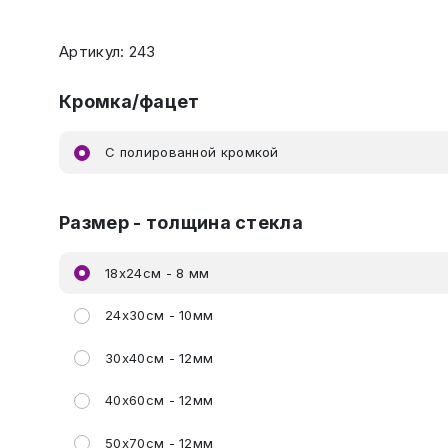
Артикул: 243
Кромка/фацет
C полированной кромкой
Размер - толщина стекла
18х24см - 8 мм
24х30см - 10мм
30х40см - 12мм
40х60см - 12мм
50х70см - 12мм