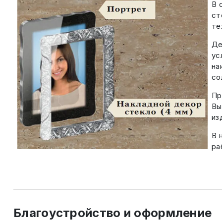
В 
ст
те
Де
ус
на
со
Пр
Вы
из
В 
ра
Благоустройство и оформление