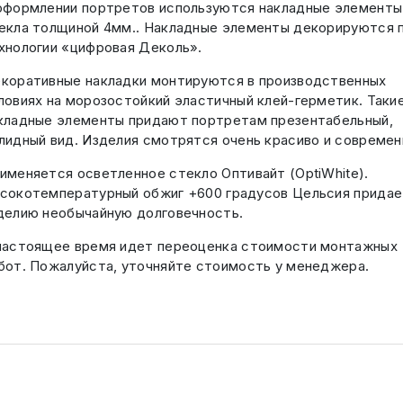
оформлении портретов используются накладные элементы
екла толщиной 4мм.. Накладные элементы декорируются 
хнологии «цифровая Деколь».
коративные накладки монтируются в производственных
ловиях на морозостойкий эластичный клей-герметик. Таки
кладные элементы придают портретам презентабельный,
лидный вид. Изделия смотрятся очень красиво и современ
именяется осветленное стекло Оптивайт (OptiWhite).
сокотемпературный обжиг +600 градусов Цельсия придае
делию необычайную долговечность.
настоящее время идет переоценка стоимости монтажных
бот. Пожалуйста, уточняйте стоимость у менеджера.