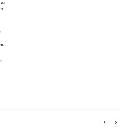
 из
по
е
но.
т