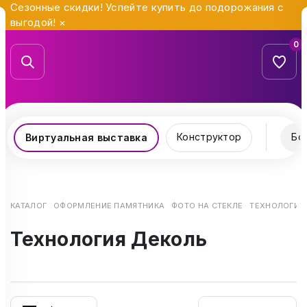
Сезонные скидки! Успейте купить до подорожания с
выгодой!
×
0
Конструктор
Бо
Виртуальная выставка
КАТАЛОГ
ОФОРМЛЕНИЕ ПАМЯТНИКА
ФОТО НА СТЕКЛЕ
ТЕХНОЛОГИЯ
Технология Деколь