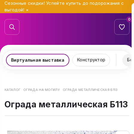
Сезонные скидки! Успейте купить до подорожания с
выгодой!
×
0
Конструктор
Бо
Виртуальная выставка
КАТАЛОГ
ОГРАДА НА МОГИЛУ
ОГРАДА МЕТАЛЛИЧЕСКАЯ Б113
Ограда металлическая Б113