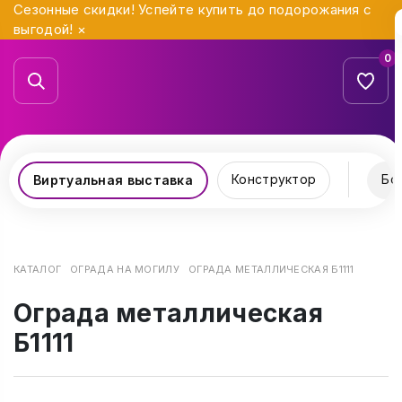
Сезонные скидки! Успейте купить до подорожания с
выгодой!
×
0
Конструктор
Бо
Виртуальная выставка
КАТАЛОГ
ОГРАДА НА МОГИЛУ
ОГРАДА МЕТАЛЛИЧЕСКАЯ Б1111
Ограда металлическая
Б1111