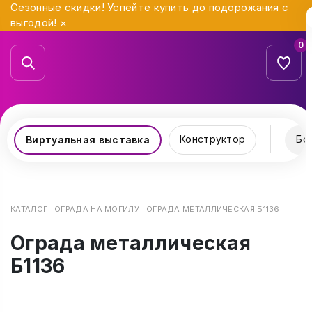
Сезонные скидки! Успейте купить до подорожания с
выгодой!
×
0
Конструктор
Бо
Виртуальная выставка
КАТАЛОГ
ОГРАДА НА МОГИЛУ
ОГРАДА МЕТАЛЛИЧЕСКАЯ Б1136
Ограда металлическая
Б1136