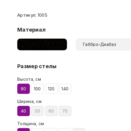
Артикул: 1005
Материал
Габбро-Диабаз
Размер стелы
Высота, см
80
100
120
140
Ширина, см
40
50
60
70
Толщина, см