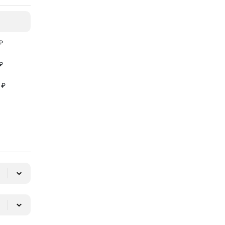
₽
₽
 ₽