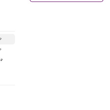
₽
₽
 ₽