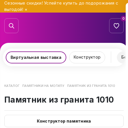
Сезонные скидки! Успейте купить до подорожания с
выгодой!
×
0
Конструктор
Бо
Виртуальная выставка
КАТАЛОГ
ПАМЯТНИКИ НА МОГИЛУ
ПАМЯТНИК ИЗ ГРАНИТА 1010
Памятник из гранита 1010
Конструктор памятника